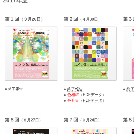
2017年度
第１回
第２回
第３
（３月26日）
（４月30日）
●
終了報告
●
終了報告
●
終
●
色相環
（
PDFデータ
）
●
色升目
（
PDFデータ
）
第６回
第７回
第８
（８月27日）
（９月24日）