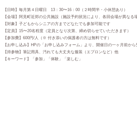
【日時】毎月第４日曜日 13：30〜16：00（２時間半・小休憩あり）
【会場】阿見町近郊の公共施設（施設予約状況により、各回会場が異なる
【対象】子どもからシニアの方までどなたでも参加可能です
【定員】15〜20名程度（定員となり次第、締め切らせていただきます）
【参加費】600円/人（※ 付き添いの保護者の方は無料です）
【お申し込み】HPの「お申し込みフォーム」より、開催日の一ヶ月前から
【持参物】筆記用具、汚れても大丈夫な服装（エプロンなど）他
【キーワード】「参加」「体験」「楽しむ」